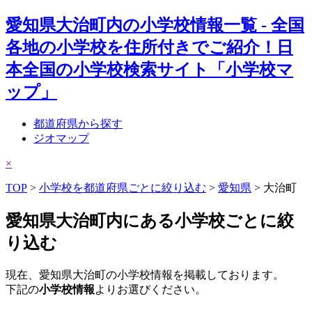
愛知県大治町内の小学校情報一覧 - 全国
各地の小学校を住所付きでご紹介！日
本全国の小学校検索サイト「小学校マ
ップ」
都道府県から探す
ジオマップ
×
TOP
>
小学校を都道府県ごとに絞り込む
>
愛知県
> 大治町
愛知県大治町内にある小学校ごとに絞
り込む
現在、愛知県大治町の小学校情報を掲載しております。
下記の
小学校情報
よりお選びください。